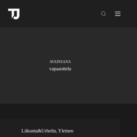
Skip
to
content
AVAINSANA
vapaaottelu
Liikunta&Urheilu
,
Yleinen