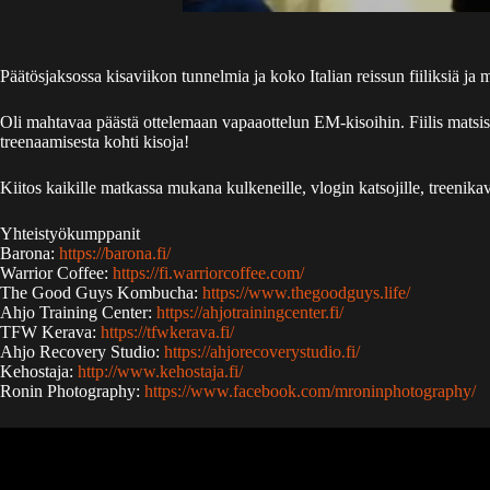
Päätösjaksossa kisaviikon tunnelmia ja koko Italian reissun fiiliksiä j
Oli mahtavaa päästä ottelemaan vapaaottelun EM-kisoihin. Fiilis matsis
treenaamisesta kohti kisoja!
Kiitos kaikille matkassa mukana kulkeneille, vlogin katsojille, treenika
Yhteistyökumppanit
Barona:
https://barona.fi/
Warrior Coffee:
https://fi.warriorcoffee.com/
The Good Guys Kombucha:
https://www.thegoodguys.life/
Ahjo Training Center:
https://ahjotrainingcenter.fi/
TFW Kerava:
https://tfwkerava.fi/
Ahjo Recovery Studio:
https://ahjorecoverystudio.fi/
Kehostaja:
http://www.kehostaja.fi/
Ronin Photography:
https://www.facebook.com/mroninphotography/