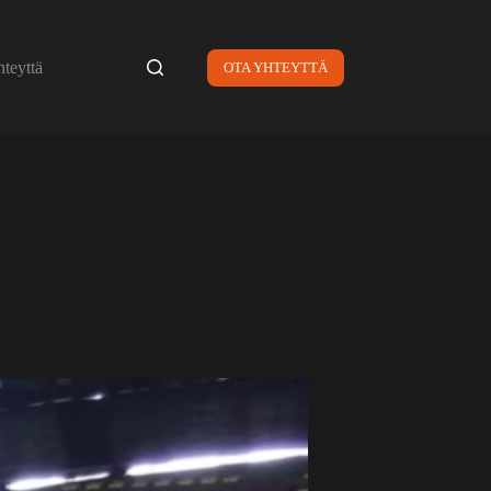
hteyttä
OTA YHTEYTTÄ