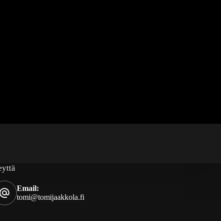
eyttä
Email:
tomi@tomijaakkola.fi