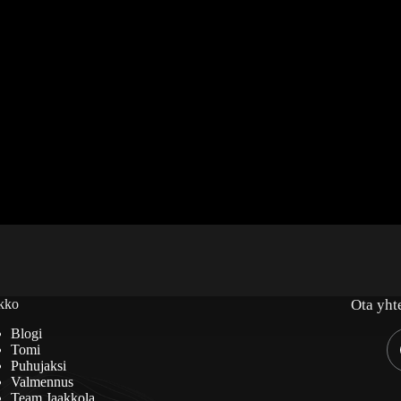
kko
Ota yht
Blogi
Tomi
Puhujaksi
Valmennus
Team Jaakkola