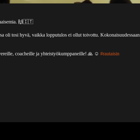
a maisemia. 🙌🇮🇹
sa oli tosi hyvä, vaikka lopputulos ei ollut toivottu. Kokonaisuudessaa
vereille, coacheille ja yhteistyökumppaneille! 🙏 ☺️
#rautaisin