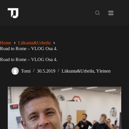
Skip
to
content
Home
Liikunta&Urheilu
Road to Rome – VLOG Osa 4.
Road to Rome – VLOG Osa 4.
Tomi
30.5.2019
Liikunta&Urheilu
,
Yleinen