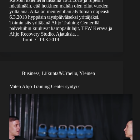
Katsoin kalenteria tiistaina 19.3.2019 ja rupesin
miettimään, että hetkinen mähän olen ollut vuoden
yrittäjänä. Aika on mennyt ihan älyttömän nopeasti.
6.3.2018 hyppäsin täysipäiväiseksi yrittäjäksi.
Toimin siis yrittäjänä Ahjo Training Centerillä,
palveluihin kuuluvat kamppailulajit, TFW Kerava ja
Ahjo Recovery Studio. Ajatuksia…
Tomi
19.3.2019
Business
,
Liikunta&Urheilu
,
Yleinen
Miten Ahjo Training Center syntyi?