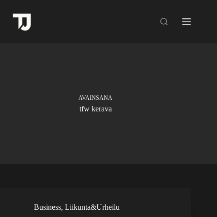
Skip
to
content
AVAINSANA
tfw kerava
Business
,
Liikunta&Urheilu