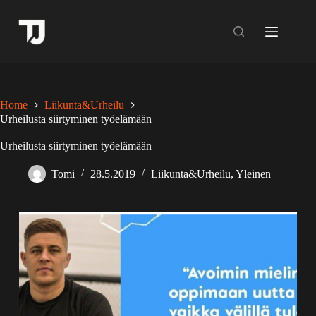
Skip
to
content
Home
Liikunta&Urheilu
Urheilusta siirtyminen työelämään
Urheilusta siirtyminen työelämään
Tomi
28.5.2019
Liikunta&Urheilu
,
Yleinen