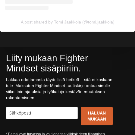
A post shared by Tomi Jaakkola (@tomi.jaakkola)
Liity mukaan Fighter
Mindset sisäpiiriin.
Lakkaa odottamasta täydellistä hetkeä – sitä ei koskaan
tule. Maksuton Fighter Mindset -uutiskirje antaa sinulle
viikoittain ajatuksia ja työkaluja kestävän muutoksen
rakentamiseen!
HALUAN
MUKAAN
*Tietosi ovat turvassa ja voit lopettaa viikkokirjeen tilaamisen