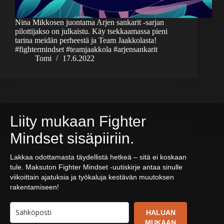
Nina Mikkosen juontama Arjen sankarit -sarjan
pilottijakso on julkaistu. Käy tsekkaamassa pieni
tarina meidän perheestä ja Team Jaakkolasta!
#fightermindset #teamjaakkola #arjensankarit
Tomi
17.6.2022
Liity mukaan Fighter
Mindset sisäpiiriin.
Lakkaa odottamasta täydellistä hetkeä – sitä ei koskaan
tule. Maksuton Fighter Mindset -uutiskirje antaa sinulle
viikoittain ajatuksia ja työkaluja kestävän muutoksen
rakentamiseen!
HALUAN
MUKAAN