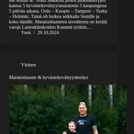
Me tehtiin se. Team Jaakkola juoksi juoksukärryjen
kanssa 5 hyväntekeväisyysmaratonia 5 kaupungissa
5 päivän aikana. Oulu – Kuopio – Tampere – Turku
– Helsinki. Tämä oli huikea seikkailu Sumille ja
koko tiimille. Maratonhaasteen tavoitteena on kerätä
varoja Lastenklinikoiden Kummit työhön…
Tomi
29.10.2024
Yleinen
Maratonhaaste & hyväntekeväisyyskeräys