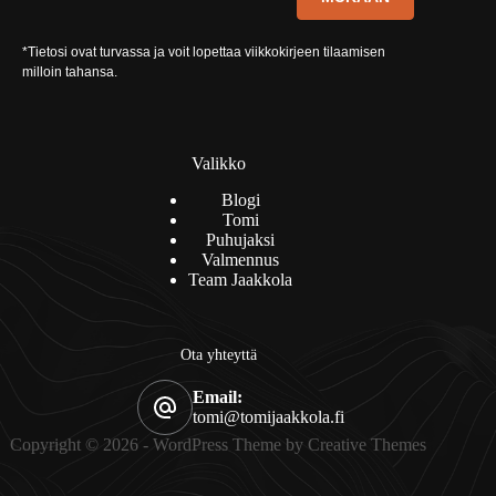
*Tietosi ovat turvassa ja voit lopettaa viikkokirjeen tilaamisen
milloin tahansa.
Valikko
Blogi
Tomi
Puhujaksi
Valmennus
Team Jaakkola
Ota yhteyttä
Email:
tomi@tomijaakkola.fi
Copyright © 2026 - WordPress Theme by
Creative Themes