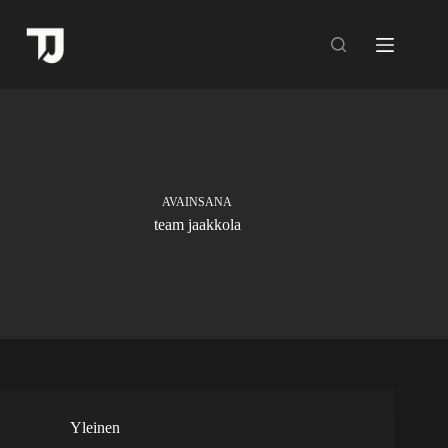
Skip
to
content
AVAINSANA
team jaakkola
Yleinen