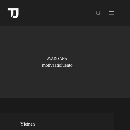
Skip
to
content
AVAINSANA
motivaatioluento
Yleinen