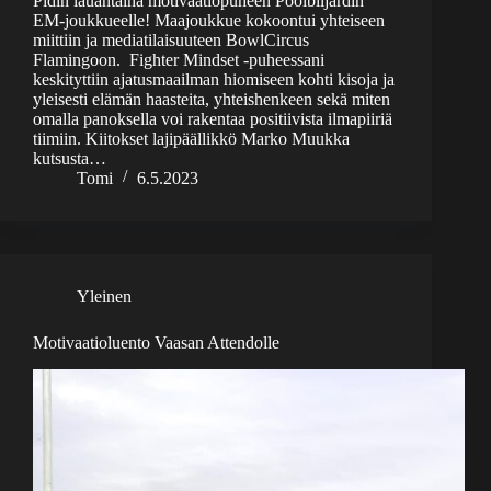
Pidin lauantaina motivaatiopuheen Poolbiljardin
EM-joukkueelle! Maajoukkue kokoontui yhteiseen
miittiin ja mediatilaisuuteen BowlCircus
Flamingoon. Fighter Mindset -puheessani
keskityttiin ajatusmaailman hiomiseen kohti kisoja ja
yleisesti elämän haasteita, yhteishenkeen sekä miten
omalla panoksella voi rakentaa positiivista ilmapiiriä
tiimiin. Kiitokset lajipäällikkö Marko Muukka
kutsusta…
Tomi
6.5.2023
Yleinen
Motivaatioluento Vaasan Attendolle