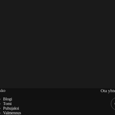
kko
Ota yht
Blogi
Tomi
Puhujaksi
Valmennus