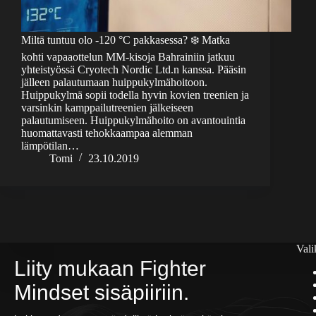
Miltä tuntuu olo -120 °C pakkasessa? ❄️ Matka
kohti vapaaottelun MM-kisoja Bahrainiin jatkuu
yhteistyössä Cryotech Nordic Ltd.n kanssa. Pääsin
jälleen palautumaan huippukylmähoitoon.
Huippukylmä sopii todella hyvin kovien treenien ja
varsinkin kamppailutreenien jälkeiseen
palautumiseen. Huippukylmähoito on avantouintia
huomattavasti tehokkaampaa alemman
lämpötilan…
Tomi
23.10.2019
Vali
Liity mukaan Fighter
Mindset sisäpiiriin.