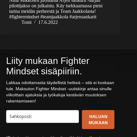
Nina Mikkosen juontama Arjen sankarit -sarjan
pilottijakso on julkaistu. Käy tsekkaamassa pieni
tarina meidän perheestä ja Team Jaakkolasta!
#fightermindset #teamjaakkola #arjensankarit
Tomi
17.6.2022
Liity mukaan Fighter
Mindset sisäpiiriin.
Lakkaa odottamasta täydellistä hetkeä – sitä ei koskaan
tule. Maksuton Fighter Mindset -uutiskirje antaa sinulle
viikoittain ajatuksia ja työkaluja kestävän muutoksen
rakentamiseen!
HALUAN
MUKAAN