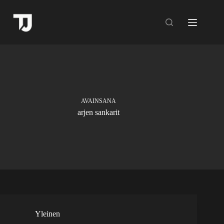
Skip
to
content
AVAINSANA
arjen sankarit
Yleinen