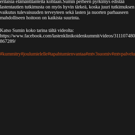
erilaisia elämäntilanteita kohtaan.Sumin perheen pyrkimys edistää
lastentautien tutkimusta on myös hyvin tärkeä, koska juuri tutkimuksen
vaikutus tulevaisuuden terveyteen sekä lasten ja nuorten parhaaseen
mahdolliseen hoitoon on kaikista suurinta.
Katso Sumin koko tarina tältä videolta:
https://www.facebook.com/lastenklinikoidenkummit/videos/311107480
867289/
#kummitry
#joulumielelle
#tapahtumienvantaa
#mtv3suomiv
#mtvpalvelu