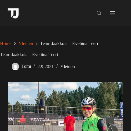
Skip
to
content
Home
Yleinen
Team Jaakkola – Eveliina Teeri
Team Jaakkola – Eveliina Teeri
Tomi
2.9.2021
Yleinen