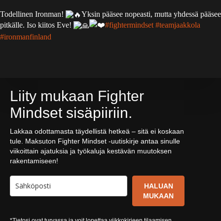
Todellinen Ironman!
Yksin pääsee nopeasti, mutta yhdessä pääsee
pitkälle. Iso kiitos Eve!
#fightermindset
#teamjaakkola
#ironmanfinland
Liity mukaan Fighter
Mindset sisäpiiriin.
Lakkaa odottamasta täydellistä hetkeä – sitä ei koskaan
tule. Maksuton Fighter Mindset -uutiskirje antaa sinulle
viikoittain ajatuksia ja työkaluja kestävän muutoksen
rakentamiseen!
HALUAN
MUKAAN
*Tietosi ovat turvassa ja voit lopettaa viikkokirjeen tilaamisen