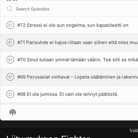
episode
Search
Episodes
#72 Stressi ei ole sun ongelma, sun kapasiteetti on
Episode
play
icon
#71 Parisuhde ei hajoa riitaan vaan siihen että mies m
Episode
play
icon
#70 Sinut tullaan ymmärtämään väärin. Tee silti se mikä
Episode
play
icon
#69 Perusasiat voittavat – Lopeta säätäminen ja rakenna
Episode
play
icon
#68 Et ole jumissa. Et vain ole tehnyt päätöstä.
Episode
play
icon
Show
#67 Rakkaus, joka ei päästä helpolla
Episode
Podcast
play
Information
icon
#66 Ego kuolee. Alfa syntyy.
Vali
Episode
play