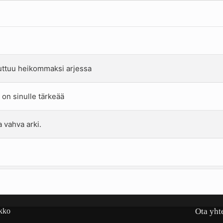
episode
uuttuu heikommaksi arjessa
 on sinulle tärkeää
 vahva arki.
kko
Ota yht