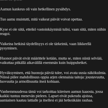
Aamun kankeus oli vain hetkellinen pysähdys.
Tuo aamu muistutti, mitä vaikeat päivät voivat opettaa.
Kyse ei ole siitä, etteikö vastoinkäymisiä tulisi, vaan siitä, miten niihin
reagoi.
Vaikeina hetkinä täydellisyys ei ole tärkeintä, vaan liikkeellä
pysyminen.
Huonot päivät eivät määrittele ketään, mutta se, miten niistä selviää,
vaikuttaa pitkällä aikavälillä enemmän kuin huippuhetket.
Hyväksyminen, että huonoja päiviä tulee, voi avata uusia näkökulmia.
Niissä piilee mahdollisuus oppia arjen olennaisia taitoja: joustavuutta,
luovuutta ja armollisuutta itseä kohtaan.
Vanhemmuudessa tämä voi tarkoittaa kiireisen aamun kaaosta, jossa
kaikki tuntuu menevän pieleen. Lapset eivät pukeudu ajoissa,
aamiainen kaatuu lattialle ja itsellesi ei jää hetkeäkään rauhaa.