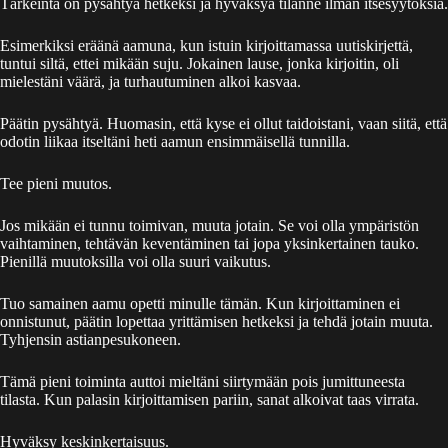
Tärkeintä on pysähtyä hetkeksi ja hyväksyä tilanne ilman itsesyytöksiä.
Esimerkiksi eräänä aamuna, kun istuin kirjoittamassa uutiskirjettä,
tuntui siltä, ettei mikään suju. Jokainen lause, jonka kirjoitin, oli
mielestäni väärä, ja turhautuminen alkoi kasvaa.
Päätin pysähtyä. Huomasin, että kyse ei ollut taidoistani, vaan siitä, että
odotin liikaa itseltäni heti aamun ensimmäisellä tunnilla.
Tee pieni muutos.
Jos mikään ei tunnu toimivan, muuta jotain. Se voi olla ympäristön
vaihtaminen, tehtävän keventäminen tai jopa yksinkertainen tauko.
Pienillä muutoksilla voi olla suuri vaikutus.
Tuo samainen aamu opetti minulle tämän. Kun kirjoittaminen ei
onnistunut, päätin lopettaa yrittämisen hetkeksi ja tehdä jotain muuta.
Tyhjensin astianpesukoneen.
Tämä pieni toiminta auttoi mieltäni siirtymään pois jumittuneesta
tilasta. Kun palasin kirjoittamisen pariin, sanat alkoivat taas virrata.
Hyväksy keskinkertaisuus.