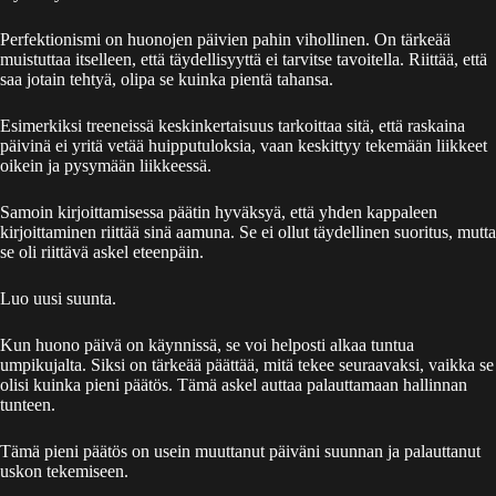
Perfektionismi on huonojen päivien pahin vihollinen. On tärkeää
muistuttaa itselleen, että täydellisyyttä ei tarvitse tavoitella. Riittää, että
saa jotain tehtyä, olipa se kuinka pientä tahansa.
Esimerkiksi treeneissä keskinkertaisuus tarkoittaa sitä, että raskaina
päivinä ei yritä vetää huipputuloksia, vaan keskittyy tekemään liikkeet
oikein ja pysymään liikkeessä.
Samoin kirjoittamisessa päätin hyväksyä, että yhden kappaleen
kirjoittaminen riittää sinä aamuna. Se ei ollut täydellinen suoritus, mutta
se oli riittävä askel eteenpäin.
Luo uusi suunta.
Kun huono päivä on käynnissä, se voi helposti alkaa tuntua
umpikujalta. Siksi on tärkeää päättää, mitä tekee seuraavaksi, vaikka se
olisi kuinka pieni päätös. Tämä askel auttaa palauttamaan hallinnan
tunteen.
Tämä pieni päätös on usein muuttanut päiväni suunnan ja palauttanut
uskon tekemiseen.