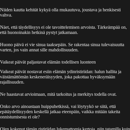
Niiden kautta kehität kykyä olla mukautuva, joustava ja henkisesti
vahva.
Näet, että täydellisyys ei ole tavoittelemisen arvoista. Tärkeämpää on,
että huonoinakin hetkinä pystyt jatkamaan.
Huono päivä ei vie sinua taaksepäin. Se rakentaa sinua tulevaisuutta
varten, jos vain annat sille mahdollisuuden.
Vaikeat päivät paljastavat elämän todellisen luonteen
Vaikeat päivät nostavat esiin elämän ydinristiriidan: halun hallita ja
väistämättömän keskeneräisyyden, joka pakottaa hyväksymään
rajallisuuden.
Ne haastavat arvioimaan, mitä tarkoitus ja merkitys todella ovat.
Onko arvo ainoastaan huippuhetkissä, vai löytyykö se siitä, että
epätäydellisyyden keskellä jatkaa eteenpäin, vaikka mitään takeita
onnistumisesta ei ole?
Olen kokenut tämän ristiriidan lukemattomia kertoja, niin tatamilla kuin