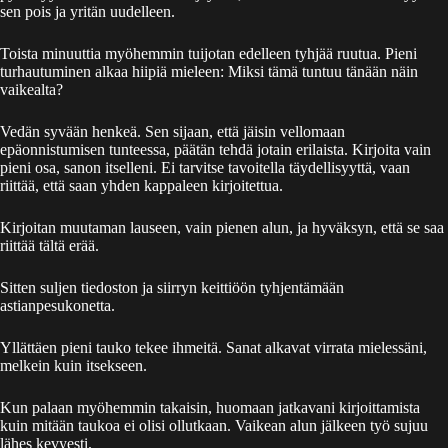
sen pois ja yritän uudelleen.
Toista minuuttia myöhemmin tuijotan edelleen tyhjää ruutua. Pieni
turhautuminen alkaa hiipiä mieleen: Miksi tämä tuntuu tänään näin
vaikealta?
Vedän syvään henkeä. Sen sijaan, että jäisin vellomaan
epäonnistumisen tunteessa, päätän tehdä jotain erilaista. Kirjoita vain
pieni osa, sanon itselleni. Ei tarvitse tavoitella täydellisyyttä, vaan
riittää, että saan yhden kappaleen kirjoitettua.
Kirjoitan muutaman lauseen, vain pienen alun, ja hyväksyn, että se saa
riittää tältä erää.
Sitten suljen tiedoston ja siirryn keittiöön tyhjentämään
astianpesukonetta.
Yllättäen pieni tauko tekee ihmeitä. Sanat alkavat virrata mielessäni,
melkein kuin itsekseen.
Kun palaan myöhemmin takaisin, huomaan jatkavani kirjoittamista
kuin mitään taukoa ei olisi ollutkaan. Vaikean alun jälkeen työ sujuu
lähes kevyesti.