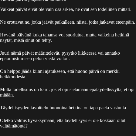
Vaikeat päivät eivät ole vain osa arkea, ne ovat sen todellinen mittari.
Ne erottavat ne, jotka jäävät paikalleen, niistä, jotka jatkavat eteenpäin.
Hyvänä päivänä kuka tahansa voi suoriutua, mutta vaikeina hetkinä
näytät, mistä sinut on tehty.
Juuri nämä päivät määrittelevät, pysytkö liikkeessä vai annatko
epäonnistumisen pelon viedä voiton.
On helppo jäädä kiinni ajatukseen, että huono päivä on merkki
heikkoudesta.
Mutta todellisuus on karu: jos et opi sietämään epätäydellisyyttä, et opi
mitään.
Täydellisyyden tavoittelu huonoina hetkinä on tapa paeta vastuuta.
Oletko valmis hyväksymään, että täydellisyys ei ole koskaan ollut
välttämätöntä?