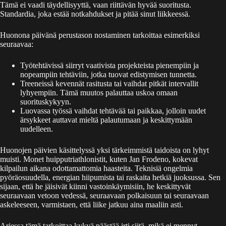
Tämä ei vaadi täydellisyyttä, vaan riittävän hyvää suoritusta.
Standardia, joka estää notkahdukset ja pitää sinut liikkeessä.
Huonona päivänä perustason nostaminen tarkoittaa esimerkiksi
seuraavaa:
Työtehtävissä siirryt vaativista projekteista pienempiin ja
nopeampiin tehtäviin, jotka tuovat edistymisen tunnetta.
Treeneissä kevennät rasitusta tai vaihdat pitkät intervallit
lyhyempiin. Tämä muutos palauttaa uskoa omaan
suorituskykyyn.
Luovassa työssä vaihdat tehtävää tai paikkaa, jolloin uudet
ärsykkeet auttavat mieltä palautumaan ja keskittymään
uudelleen.
Huonojen päivien käsittelyssä yksi tärkeimmistä taidoista on lyhyt
muisti. Monet huipputriathlonistit, kuten Jan Frodeno, kokevat
kilpailun aikana odottamattomia haasteita. Teknisiä ongelmia
pyöräosuudella, energian hiipumista tai raskaita hetkiä juoksussa. Sen
sijaan, että he jäisivät kiinni vastoinkäymisiin, he keskittyvät
seuraavaan vetoon vedessä, seuraavaan polkaisuun tai seuraavaan
askeleeseen, varmistaen, että liike jatkuu aina maaliin asti.
Arjessa tämä tarkoittaa kykyä päästää irti siitä, mikä ei mennyt