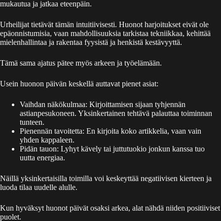
mukautua ja jatkaa eteenpäin.
Urheilijat tietävät tämän intuitiivisesti. Huonot harjoitukset eivät ole
epäonnistumisia, vaan mahdollisuuksia tarkistaa tekniikkaa, kehittää
mielenhallintaa ja rakentaa fyysistä ja henkistä kestävyyttä.
Tämä sama ajatus pätee myös arkeen ja työelämään.
Usein huonon päivän keskellä auttavat pienet asiat:
Vaihdan näkökulmaa: Kirjoittamisen sijaan tyhjennän
astianpesukoneen. Yksinkertainen tehtävä palauttaa toiminnan
tunteen.
Pienennän tavoitetta: En kirjoita koko artikkelia, vaan vain
yhden kappaleen.
Pidän tauon: Lyhyt kävely tai juttutuokio jonkun kanssa tuo
uutta energiaa.
Näillä yksinkertaisilla toimilla voi keskeyttää negatiivisen kierteen ja
luoda tilaa uudelle alulle.
Kun hyväksyt huonot päivät osaksi arkea, alat nähdä niiden positiiviset
puolet.