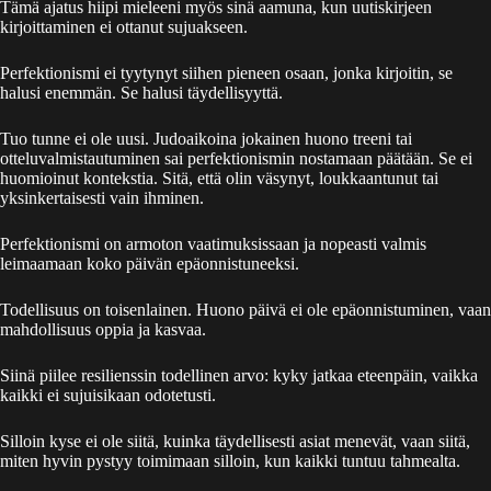
Tämä ajatus hiipi mieleeni myös sinä aamuna, kun uutiskirjeen
kirjoittaminen ei ottanut sujuakseen.
Perfektionismi ei tyytynyt siihen pieneen osaan, jonka kirjoitin, se
halusi enemmän. Se halusi täydellisyyttä.
Tuo tunne ei ole uusi. Judoaikoina jokainen huono treeni tai
otteluvalmistautuminen sai perfektionismin nostamaan päätään. Se ei
huomioinut kontekstia. Sitä, että olin väsynyt, loukkaantunut tai
yksinkertaisesti vain ihminen.
Perfektionismi on armoton vaatimuksissaan ja nopeasti valmis
leimaamaan koko päivän epäonnistuneeksi.
Todellisuus on toisenlainen. Huono päivä ei ole epäonnistuminen, vaan
mahdollisuus oppia ja kasvaa.
Siinä piilee resilienssin todellinen arvo: kyky jatkaa eteenpäin, vaikka
kaikki ei sujuisikaan odotetusti.
Silloin kyse ei ole siitä, kuinka täydellisesti asiat menevät, vaan siitä,
miten hyvin pystyy toimimaan silloin, kun kaikki tuntuu tahmealta.