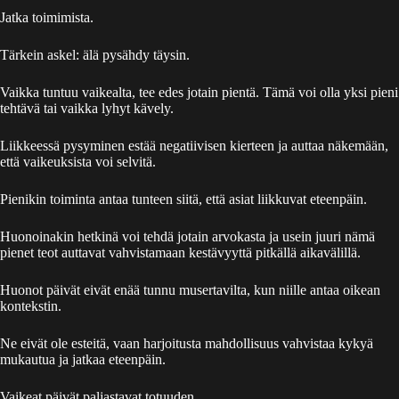
Jatka toimimista.
Tärkein askel: älä pysähdy täysin.
Vaikka tuntuu vaikealta, tee edes jotain pientä. Tämä voi olla yksi pieni
tehtävä tai vaikka lyhyt kävely.
Liikkeessä pysyminen estää negatiivisen kierteen ja auttaa näkemään,
että vaikeuksista voi selvitä.
Pienikin toiminta antaa tunteen siitä, että asiat liikkuvat eteenpäin.
Huonoinakin hetkinä voi tehdä jotain arvokasta ja usein juuri nämä
pienet teot auttavat vahvistamaan kestävyyttä pitkällä aikavälillä.
Huonot päivät eivät enää tunnu musertavilta, kun niille antaa oikean
kontekstin.
Ne eivät ole esteitä, vaan harjoitusta mahdollisuus vahvistaa kykyä
mukautua ja jatkaa eteenpäin.
Vaikeat päivät paljastavat totuuden