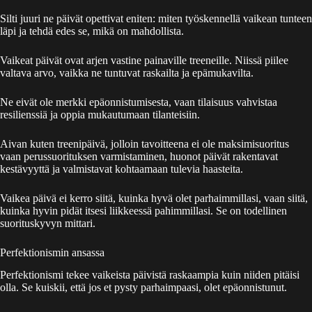
Silti juuri ne päivät opettivat eniten: miten työskennellä vaikean tunteen
läpi ja tehdä edes se, mikä on mahdollista.
Vaikeat päivät ovat arjen vastine painaville treeneille. Niissä piilee
valtava arvo, vaikka ne tuntuvat raskailta ja epämukavilta.
Ne eivät ole merkki epäonnistumisesta, vaan tilaisuus vahvistaa
resilienssiä ja oppia mukautumaan tilanteisiin.
Aivan kuten treenipäivä, jolloin tavoitteena ei ole maksimisuoritus
vaan perussuorituksen varmistaminen, huonot päivät rakentavat
kestävyyttä ja valmistavat kohtaamaan tulevia haasteita.
Vaikea päivä ei kerro siitä, kuinka hyvä olet parhaimmillasi, vaan siitä,
kuinka hyvin pidät itsesi liikkeessä pahimmillasi. Se on todellinen
suorituskyvyn mittari.
Perfektionismin ansassa
Perfektionismi tekee vaikeista päivistä raskaampia kuin niiden pitäisi
olla. Se kuiskii, että jos et pysty parhaimpaasi, olet epäonnistunut.