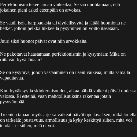
Perfektionismi tekee tämän vaikeaksi. Se saa unohtamaan, että
jokainen pieni askel eteenpäin on arvokas.
Se vaatii isoja harppauksia tai täydellisyyttä ja jättää huomiotta ne
hetket, jolloin pelkkä liikkeellä pysyminen on voitto itsessään.
Juuri siksi huonot päivät ovat niin arvokkaita.
Ne pakottavat haastamaan perfektionismin ja kysymään: Mikä on
riittävän hyvä tänään?
Se on kysymys, johon vastaaminen on usein vaikeaa, mutta samalla
vapauttavaa.
Kun hyväksyy keskinkertaisuuden, alkaa nähdä vaikeat päivät uudessa
valossa. Ei esteinä, vaan mahdollisuuksina rakentaa jotain
pysyvämpää.
Treenien tapaan myös arjessa vaikeat päivät opettavat sen, mikä todella
on tärkeää: joustavuus, armollisuus ja kyky keskittyä siihen, mitä voi
tehdä – ei siihen, mitä ei voi.