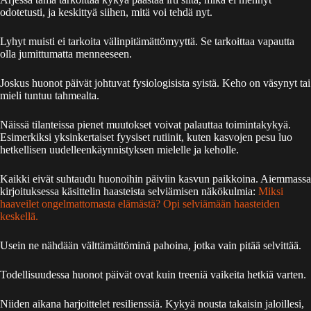
odotetusti, ja keskittyä siihen, mitä voi tehdä nyt.
Lyhyt muisti ei tarkoita välinpitämättömyyttä. Se tarkoittaa vapautta
olla jumittumatta menneeseen.
Joskus huonot päivät johtuvat fysiologisista syistä. Keho on väsynyt tai
mieli tuntuu tahmealta.
Näissä tilanteissa pienet muutokset voivat palauttaa toimintakykyä.
Esimerkiksi yksinkertaiset fyysiset rutiinit, kuten kasvojen pesu luo
hetkellisen uudelleenkäynnistyksen mielelle ja keholle.
Kaikki eivät suhtaudu huonoihin päiviin kasvun paikkoina. Aiemmassa
kirjoituksessa käsittelin haasteista selviämisen näkökulmia:
Miksi
haaveilet ongelmattomasta elämästä? Opi selviämään haasteiden
keskellä.
Usein ne nähdään välttämättöminä pahoina, jotka vain pitää selvittää.
Todellisuudessa huonot päivät ovat kuin treeniä vaikeita hetkiä varten.
Niiden aikana harjoittelet resilienssiä. Kykyä nousta takaisin jaloillesi,