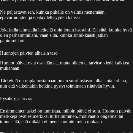
Ne paljastavat sen, kuinka pitkälle on valmis menemään
epävarmuuden ja epätäydellisyyden kanssa.
Jokaisella tahmealla hetkellä opin jotain itsestäni. En siitä, kuinka hyvä
olen parhaimmillani, vaan siitä, kuinka sinnikkäästi jatkan
pahimmillani.
Huonojen päivien alhaisin taso
Huonot päivät ovat osa elämää, mutta niiden ei tarvitse viedä kaikkea
mukanaan.
Tärkeintä on oppia nostamaan oman suoritustason alhaisinta kohtaa,
niin että vaikeinakin hetkinä pystyt toimimaan riittävän hyvin.
Pysähdy ja arvioi.
Ensimmäinen askel on tunnistaa, milloin päivä ei suju. Huonon päivän
merkkejä ovat esimerkiksi turhautuminen, motivaatio-ongelmat tai
tunne siitä, että mikään ei mene suunnitelmien mukaan.