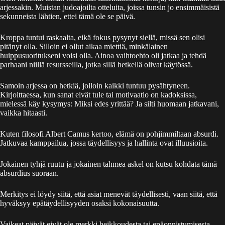
arjessakin. Muistan judoajoilta otteluita, joissa tunsin jo ensimmäisistä
sekunneista lähtien, ettei tämä ole se päivä.
Kroppa tuntui raskaalta, eikä fokus pysynyt siellä, missä sen olisi
pitänyt olla. Silloin ei ollut aikaa miettiä, minkälainen
huippusuoritukseni voisi olla. Ainoa vaihtoehto oli jatkaa ja tehdä
parhaani niillä resursseilla, jotka sillä hetkellä olivat käytössä.
Samoin arjessa on hetkiä, jolloin kaikki tuntuu pysähtyneen.
Kirjoittaessa, kun sanat eivät tule tai motivaatio on kadoksissa,
mielessä käy kysymys: Miksi edes yrittää? Ja silti huomaan jatkavani,
vaikka hitaasti.
Kuten filosofi Albert Camus kertoo, elämä on pohjimmiltaan absurdi.
Jatkuvaa kamppailua, jossa täydellisyys ja hallinta ovat illuusioita.
Jokainen tyhjä ruutu ja jokainen tahmea askel on kutsu kohdata tämä
absurdius suoraan.
Merkitys ei löydy siitä, että asiat menevät täydellisesti, vaan siitä, että
hyväksyy epätäydellisyyden osaksi kokonaisuutta.
Vaikeat päivät eivät ole merkki heikkoudesta tai epäonnistumisesta.