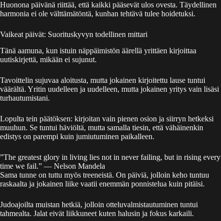
Huonona päivänä riittää, että kaikki pääsevät ulos ovesta. Täydellinen
harmonia ei ole välttämätöntä, kunhan tehtävä tulee hoidetuksi.
Vaikeat päivät: Suorituskyvyn todellinen mittari
Tänä aamuna, kun istuin näppäimistön äärellä yrittäen kirjoittaa
uutiskirjettä, mikään ei sujunut.
Tavoittelin sujuvaa aloitusta, mutta jokainen kirjoitettu lause tuntui
väärältä. Yritin uudelleen ja uudelleen, mutta jokainen yritys vain lisäsi
turhautumistani.
Lopulta tein päätöksen: kirjoitan vain pienen osion ja siirryn hetkeksi
muuhun. Se tuntui häviöltä, mutta samalla tiesin, että vähäinenkin
edistys on parempi kuin jumiutuminen paikalleen.
”The greatest glory in living lies not in never failing, but in rising every
time we fail.” — Nelson Mandela
Sama tunne on tuttu myös treeneistä. On päiviä, jolloin keho tuntuu
raskaalta ja jokainen liike vaatii enemmän ponnistelua kuin pitäisi.
Judoajoilta muistan hetkiä, jolloin otteluvalmistautuminen tuntui
tahmealta. Jalat eivät liikkuneet kuten halusin ja fokus karkaili.