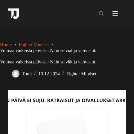
Skip
to
content
Home
Fighter Mindset
Voimaa vaikeista päivistä: Näin selviät ja vahvistut.
Voimaa vaikeista päivistä: Näin selviät ja vahvistut.
Tomi
10.12.2024
Fighter Mindset