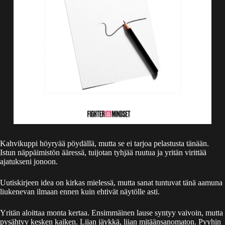
Kahvikuppi höyryää pöydällä, mutta se ei tarjoa pelastusta tänään.
Istun näppäimistön ääressä, tuijotan tyhjää ruutua ja yritän virittää
ajatukseni jonoon.
Uutiskirjeen idea on kirkas mielessä, mutta sanat tuntuvat tänä aamuna
liukenevan ilmaan ennen kuin ehtivät näytölle asti.
Yritän aloittaa monta kertaa. Ensimmäinen lause syntyy vaivoin, mutta
pysähtyy kesken kaiken. Liian jäykkä, liian mitäänsanomaton. Pyyhin