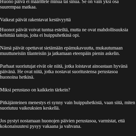
Huono päivä ei määrittele minua tai sinua. Se on vain yksi osa
suurempaa matkaa.
Vaikeat päivät rakentavat kestävyyttä
Huonot päivät voivat tuntua esteiltä, mutta ne ovat mahdollisuuksia
kehittää taitoja, joita ei huippuhetkinä opi.
Nämä päivät opettavat sietämään epämukavuutta, mukautumaan
muuttuneisiin tilanteisiin ja jatkamaan eteenpäin pienin askelin.
Parhaat suoriutujat eivät ole niitä, jotka loistavat ainoastaan hyvänä
päivänä. He ovat niitä, jotka nostavat suoritustensa perustasoa
huonoina hetkinä.
Miksi perustaso on kaikkein tärkein?
Pitkäjänteinen menestys ei synny vain huippuhetkistä, vaan siitä, miten
suoriutuu vaikeuksien keskellä.
Jos pystyt nostamaan huonojen päivien perustasoa, varmistat, että
kokonaisuutesi pysyy vakaana ja vahvana.