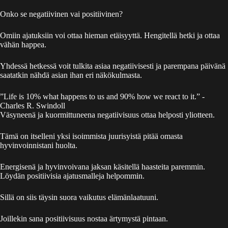
Onko se negatiivinen vai positiivinen?
Omiin ajatuksiin voi ottaa hieman etäisyyttä. Hengitellä hetki ja ottaa
vähän happea.
Yhdessä hetkessä voit tulkita asiaa negatiivisesti ja parempana päivänä
saatatkin nähdä asian ihan eri näkökulmasta.
”Life is 10% what happens to us and 90% how we react to it.” -
Charles R. Swindoll
Väsyneenä ja kuormittuneena negatiivisuus ottaa helposti yliotteen.
Tämä on itselleni yksi isoimmista juurisyistä pitää omasta
hyvinvoinnistani huolta.
Energisenä ja hyvinvoivana jaksan käsitellä haasteita paremmin.
Löydän positiivisia ajatusmalleja helpommin.
Sillä on siis täysin suora vaikutus elämänlaatuuni.
Joillekin sana positiivisuus nostaa ärtymystä pintaan.