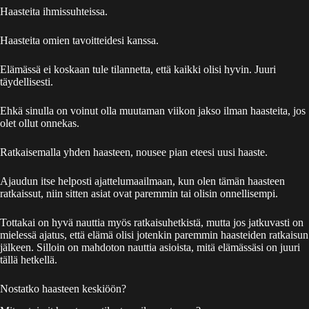
Haasteita ihmissuhteissa.
Haasteita omien tavoitteidesi kanssa.
Elämässä ei koskaan tule tilannetta, että kaikki olisi hyvin. Juuri
täydellisesti.
Ehkä sinulla on voinut olla muutaman viikon jakso ilman haasteita, jos
olet ollut onnekas.
Ratkaisemalla yhden haasteen, nousee pian eteesi uusi haaste.
Ajaudun itse helposti ajattelumaailmaan, kun olen tämän haasteen
ratkaissut, niin sitten asiat ovat paremmin tai olisin onnellisempi.
Tottakai on hyvä nauttia myös ratkaisuhetkistä, mutta jos jatkuvasti on
mielessä ajatus, että elämä olisi jotenkin paremmin haasteiden ratkaisun
jälkeen. Silloin on mahdoton nauttia asioista, mitä elämässäsi on juuri
tällä hetkellä.
Nostatko haasteen keskiöön?