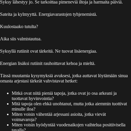
Syksy lähestyy jo. Se tarkoittaa pimeneviä iltoja ja harmaita päiviä.
Sateita ja kylmyyttä. Energiavarastojen tyhjenemistä.
Kuulostaako tutulta?
Aika siis valmistautua.
Syksyllä rutiinit ovat tärkeitä. Ne tuovat lisäenergiaa.
Energian lisäksi rutiinit rauhoittavat kehoa ja mieltä.
Tässä muutamia kysymyksiä avuksesi, jotka auttavat löytämään sinua
omasta arjestasi tärkeät vahvistavat hetket:
Mitkä ovat niitä pieniä tapoja, jotka ovat jo osa arkeani ja
tuottavat hyvinvointia?
Mitä tapoja olen ehkä unohtanut, mutta jotka aiemmin tuottivat
minulle iloa?
Miten voisin vähentää arjessani asioita, jotka vievät
voimavaroja?
Miten voisin hyödyntää vuodenaikojen vaihtelua positiivisella
tavalla?