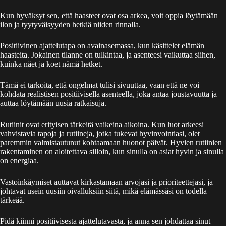
Kun hyväksyt sen, että haasteet ovat osa arkea, voit oppia löytämään
ilon ja tyytyväisyyden hetkiä niiden rinnalla.
Positiivinen ajattelutapa on avainasemassa, kun käsittelet elämän
haasteita. Jokainen tilanne on tulkintaa, ja asenteesi vaikuttaa siihen,
kuinka näet ja koet nämä hetket.
Tämä ei tarkoita, että ongelmat tulisi sivuuttaa, vaan että ne voi
kohdata realistisen positiivisella asenteella, joka antaa joustavuutta ja
auttaa löytämään uusia ratkaisuja.
Rutiinit ovat erityisen tärkeitä vaikeina aikoina. Kun luot arkeesi
vahvistavia tapoja ja rutiineja, jotka tukevat hyvinvointiasi, olet
paremmin valmistautunut kohtaamaan huonot päivät. Hyvien rutiinien
rakentaminen on aloitettava silloin, kun sinulla on asiat hyvin ja sinulla
on energiaa.
Vastoinkäymiset auttavat kirkastamaan arvojasi ja prioriteettejasi, ja
johtavat usein uusiin oivalluksiin siitä, mikä elämässäsi on todella
tärkeää.
Pidä kiinni positiivisesta ajattelutavasta, ja anna sen johdattaa sinut