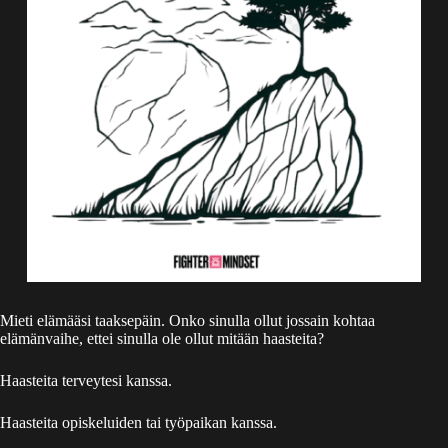
Mieti elämääsi taaksepäin. Onko sinulla ollut jossain kohtaa
elämänvaihe, ettei sinulla ole ollut mitään haasteita?
Haasteita terveytesi kanssa.
Haasteita opiskeluiden tai työpaikan kanssa.