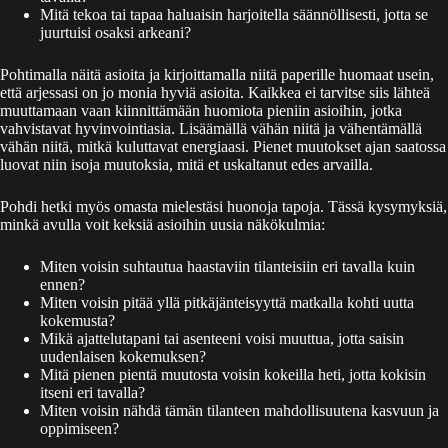
Mitä tekoa tai tapaa haluaisin harjoitella säännöllisesti, jotta se
juurtuisi osaksi arkeani?
Pohtimalla näitä asioita ja kirjoittamalla niitä paperille huomaat usein,
että arjessasi on jo monia hyviä asioita. Kaikkea ei tarvitse siis lähteä
muuttamaan vaan kiinnittämään huomiota pieniin asioihin, jotka
vahvistavat hyvinvointiasia. Lisäämällä vähän niitä ja vähentämällä
vähän niitä, mitkä kuluttavat energiaasi. Pienet muutokset ajan saatossa
luovat niin isoja muutoksia, mitä et uskaltanut edes arvailla.
Pohdi hetki myös omasta mielestäsi huonoja tapoja. Tässä kysymyksiä,
minkä avulla voit keksiä asioihin uusia näkökulmia:
Miten voisin suhtautua haastaviin tilanteisiin eri tavalla kuin
ennen?
Miten voisin pitää yllä pitkäjänteisyyttä matkalla kohti uutta
kokemusta?
Mikä ajattelutapani tai asenteeni voisi muuttua, jotta saisin
uudenlaisen kokemuksen?
Mitä pienen pientä muutosta voisin kokeilla heti, jotta kokisin
itseni eri tavalla?
Miten voisin nähdä tämän tilanteen mahdollisuutena kasvuun ja
oppimiseen?