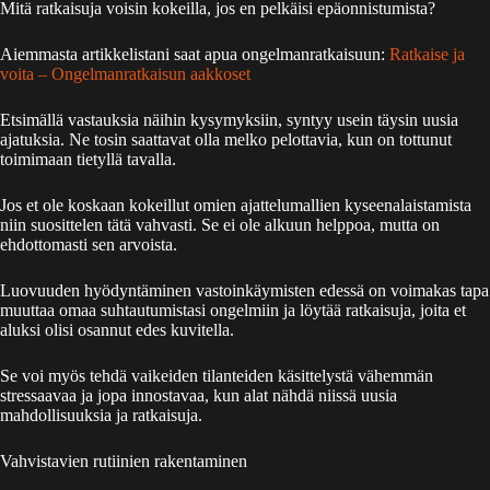
Mitä ratkaisuja voisin kokeilla, jos en pelkäisi epäonnistumista?
Aiemmasta artikkelistani saat apua ongelmanratkaisuun:
Ratkaise ja
voita – Ongelmanratkaisun aakkoset
Etsimällä vastauksia näihin kysymyksiin, syntyy usein täysin uusia
ajatuksia. Ne tosin saattavat olla melko pelottavia, kun on tottunut
toimimaan tietyllä tavalla.
Jos et ole koskaan kokeillut omien ajattelumallien kyseenalaistamista
niin suosittelen tätä vahvasti. Se ei ole alkuun helppoa, mutta on
ehdottomasti sen arvoista.
Luovuuden hyödyntäminen vastoinkäymisten edessä on voimakas tapa
muuttaa omaa suhtautumistasi ongelmiin ja löytää ratkaisuja, joita et
aluksi olisi osannut edes kuvitella.
Se voi myös tehdä vaikeiden tilanteiden käsittelystä vähemmän
stressaavaa ja jopa innostavaa, kun alat nähdä niissä uusia
mahdollisuuksia ja ratkaisuja.
Vahvistavien rutiinien rakentaminen