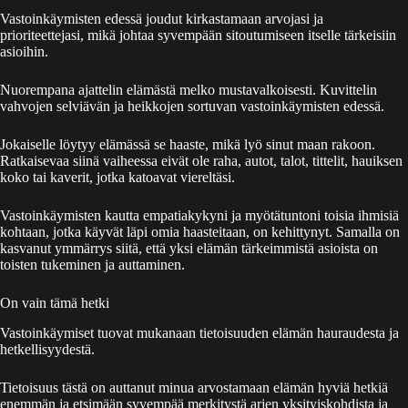
Vastoinkäymisten edessä joudut kirkastamaan arvojasi ja
prioriteettejasi, mikä johtaa syvempään sitoutumiseen itselle tärkeisiin
asioihin.
Nuorempana ajattelin elämästä melko mustavalkoisesti. Kuvittelin
vahvojen selviävän ja heikkojen sortuvan vastoinkäymisten edessä.
Jokaiselle löytyy elämässä se haaste, mikä lyö sinut maan rakoon.
Ratkaisevaa siinä vaiheessa eivät ole raha, autot, talot, tittelit, hauiksen
koko tai kaverit, jotka katoavat viereltäsi.
Vastoinkäymisten kautta empatiakykyni ja myötätuntoni toisia ihmisiä
kohtaan, jotka käyvät läpi omia haasteitaan, on kehittynyt. Samalla on
kasvanut ymmärrys siitä, että yksi elämän tärkeimmistä asioista on
toisten tukeminen ja auttaminen.
On vain tämä hetki
Vastoinkäymiset tuovat mukanaan tietoisuuden elämän hauraudesta ja
hetkellisyydestä.
Tietoisuus tästä on auttanut minua arvostamaan elämän hyviä hetkiä
enemmän ja etsimään syvempää merkitystä arjen yksityiskohdista ja