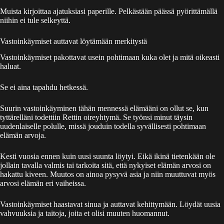
Muista kirjoittaa ajatuksiasi paperille. Pelkästään päässä pyörittämällä
niihin ei tule selkeyttä.
Vastoinkäymiset auttavat löytämään merkitystä
Vastoinkäymiset pakottavat usein pohtimaan kuka olet ja mitä oikeasti
haluat.
Se ei aina tapahdu hetkessä.
Suurin vastoinkäyminen tähän mennessä elämääni on ollut se, kun
tyttärelläni todettiin Rettin oireyhtymä. Se työnsi minut täysin
uudenlaiselle polulle, missä jouduin todella syvällisesti pohtimaan
elämän arvoja.
Kesti vuosia ennen kuin uusi suunta löytyi. Eikä ikinä tietenkään ole
jollain tavalla valmis tai tarkoita sitä, että nykyiset elämän arvosi on
hakattu kiveen. Muutos on ainoa pysyvä asia ja niin muuttuvat myös
arvosi elämän eri vaiheissa.
Vastoinkäymiset haastavat sinua ja auttavat kehittymään. Löydät uusia
vahvuuksia ja taitoja, joita et olisi muuten huomannut.