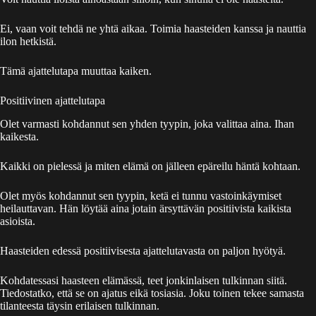
Ei, vaan voit tehdä ne yhtä aikaa. Toimia haasteiden kanssa ja nauttia
ilon hetkistä.
Tämä ajattelutapa muuttaa kaiken.
Positiivinen ajattelutapa
Olet varmasti kohdannut sen yhden tyypin, joka valittaa aina. Ihan
kaikesta.
Kaikki on pielessä ja miten elämä on jälleen epäreilu häntä kohtaan.
Olet myös kohdannut sen tyypin, ketä ei tunnu vastoinkäymiset
heilauttavan. Hän löytää aina jotain ärsyttävän positiivista kaikista
asioista.
Haasteiden edessä positiivisesta ajattelutavasta on paljon hyötyä.
Kohdatessasi haasteen elämässä, teet jonkinlaisen tulkinnan siitä.
Tiedostatko, että se on ajatus eikä tosiasia. Joku toinen tekee samasta
tilanteesta täysin erilaisen tulkinnan.