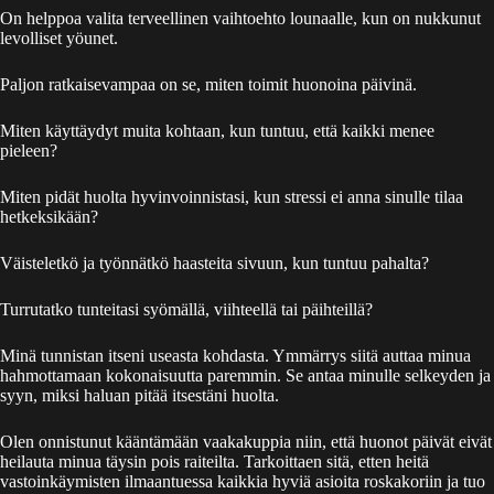
On helppoa valita terveellinen vaihtoehto lounaalle, kun on nukkunut
levolliset yöunet.
Paljon ratkaisevampaa on se, miten toimit huonoina päivinä.
Miten käyttäydyt muita kohtaan, kun tuntuu, että kaikki menee
pieleen?
Miten pidät huolta hyvinvoinnistasi, kun stressi ei anna sinulle tilaa
hetkeksikään?
Väisteletkö ja työnnätkö haasteita sivuun, kun tuntuu pahalta?
Turrutatko tunteitasi syömällä, viihteellä tai päihteillä?
Minä tunnistan itseni useasta kohdasta. Ymmärrys siitä auttaa minua
hahmottamaan kokonaisuutta paremmin. Se antaa minulle selkeyden ja
syyn, miksi haluan pitää itsestäni huolta.
Olen onnistunut kääntämään vaakakuppia niin, että huonot päivät eivät
heilauta minua täysin pois raiteilta. Tarkoittaen sitä, etten heitä
vastoinkäymisten ilmaantuessa kaikkia hyviä asioita roskakoriin ja tuo