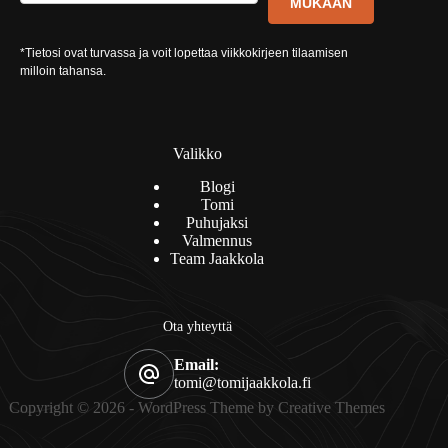
MUKAAN
*Tietosi ovat turvassa ja voit lopettaa viikkokirjeen tilaamisen
milloin tahansa.
Valikko
Blogi
Tomi
Puhujaksi
Valmennus
Team Jaakkola
Ota yhteyttä
Email:
tomi@tomijaakkola.fi
Copyright © 2026 - WordPress Theme by
Creative Themes