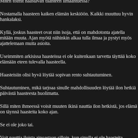
Miten toimit haastavan tilanteen ilmaantuessa?
Nostamalla haasteen kaiken elämän keskiöön. Kaikki muuttuu hyvin
hankalaksi.
Kyllä, joskus haasteet ovat niin isoja, että on mahdotonta ajatella
mitään muuta. Ajan myötä niihinkin alkaa tulla ilmaa ja pystyt myös
ajattelemaan muita asioita.
Useimmiten arkisissa haasteissa ei ole kuitenkaan tarvetta täyttää koko
elämään eteen tulevalla haasteella.
Haasteisiin olisi hyvä löytää sopivan rento suhtautuminen.
Suhtautuminen, mikä tarjoaa sinulle mahdollisuuden löytää ilon hetkiä
päivästä haasteesta huolimatta.
Sillä miten ihmeessä voisit muuten ikinä nauttia ilon hetkistä, jos elämä
on täynnä haasteita koko ajan.
Se ei ole joko tai.
Voit nauttia iloista ainoastaan silloin, kun sinulla ei ole haasteita.