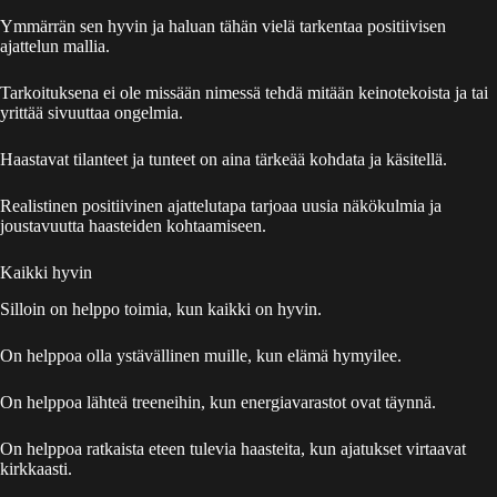
Ymmärrän sen hyvin ja haluan tähän vielä tarkentaa positiivisen
ajattelun mallia.
Tarkoituksena ei ole missään nimessä tehdä mitään keinotekoista ja tai
yrittää sivuuttaa ongelmia.
Haastavat tilanteet ja tunteet on aina tärkeää kohdata ja käsitellä.
Realistinen positiivinen ajattelutapa tarjoaa uusia näkökulmia ja
joustavuutta haasteiden kohtaamiseen.
Kaikki hyvin
Silloin on helppo toimia, kun kaikki on hyvin.
On helppoa olla ystävällinen muille, kun elämä hymyilee.
On helppoa lähteä treeneihin, kun energiavarastot ovat täynnä.
On helppoa ratkaista eteen tulevia haasteita, kun ajatukset virtaavat
kirkkaasti.