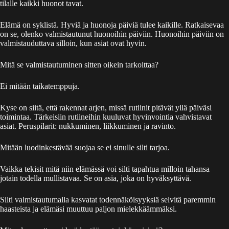
tilalle kaikki huonot tavat.
Elämä on syklistä. Hyviä ja huonoja päiviä tulee kaikille. Ratkaisevaa
on se, olenko valmistautunut huonoihin päiviin. Huonoihin päiviin on
valmistauduttava silloin, kun asiat ovat hyvin.
Mitä se valmistautuminen sitten oikein tarkoittaa?
Ei mitään taikatemppuja.
Kyse on siitä, että rakennat arjen, missä rutiinit pitävät yllä päiväsi
toimintaa. Tärkeisiin rutiineihin kuuluvat hyvinvointia vahvistavat
asiat. Peruspilarit: nukkuminen, liikkuminen ja ravinto.
Mitään luodinkestävää suojaa se ei sinulle silti tarjoa.
Vaikka tekisit mitä niin elämässä voi silti tapahtua milloin tahansa
jotain todella mullistavaa. Se on asia, joka on hyväksyttävä.
Silti valmistautumalla kasvatat todennäköisyyksiä selvitä paremmin
haasteista ja elämäsi muuttuu paljon mielekkäämmäksi.