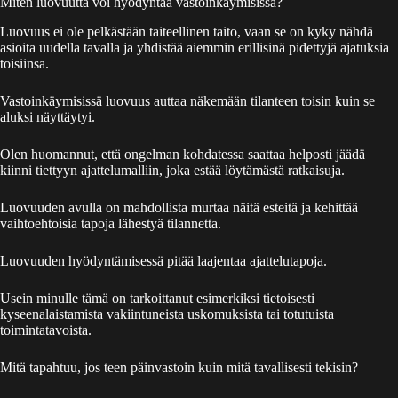
Miten luovuutta voi hyödyntää vastoinkäymisissä?
Luovuus ei ole pelkästään taiteellinen taito, vaan se on kyky nähdä
asioita uudella tavalla ja yhdistää aiemmin erillisinä pidettyjä ajatuksia
toisiinsa.
Vastoinkäymisissä luovuus auttaa näkemään tilanteen toisin kuin se
aluksi näyttäytyi.
Olen huomannut, että ongelman kohdatessa saattaa helposti jäädä
kiinni tiettyyn ajattelumalliin, joka estää löytämästä ratkaisuja.
Luovuuden avulla on mahdollista murtaa näitä esteitä ja kehittää
vaihtoehtoisia tapoja lähestyä tilannetta.
Luovuuden hyödyntämisessä pitää laajentaa ajattelutapoja.
Usein minulle tämä on tarkoittanut esimerkiksi tietoisesti
kyseenalaistamista vakiintuneista uskomuksista tai totutuista
toimintatavoista.
Mitä tapahtuu, jos teen päinvastoin kuin mitä tavallisesti tekisin?