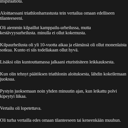
inspiraatiota.
Aloittaessani triathlonharrastusta tein vertailua omaan edelliseen
tilanteeseeni.
Oli aiemmin kilpaillut kamppailu-urheilussa, mutta
kestävyysurheilusta. minulla ei ollut kokemusta.
Kilpaurheilusta oli yli 10-vuotta aikaa ja elämässä oli ollut monenlaista
sotkua. Kunto ei siis todellakaan ollut hyvä.
Lisäksi olin kuntouttamassa jalkaani eturistisiteen leikkauksesta.
Kun olin tehnyt päätöksen triathlonin aloituksesta, lähdin kokeilemaan
juoksua.
Pystyin juoksemaan noin yhden minuutin ajan, kun leikattu polvi
kipeytyi liikaa.
Vertailu oli lopetettava.
Oli turha vertailla edes omaan tilanteeseen tai keneenkään muuhun.