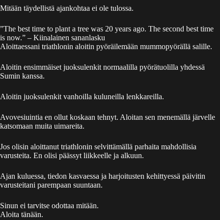
Mitään täydellistä ajankohtaa ei ole tulossa.
”The best time to plant a tree was 20 years ago. The second best time
is now.” – Kiinalainen sananlasku
Aloittaessani triathlonin aloitin pyöräilemään mummopyörällä salille.
Aloitin ensimmäiset juoksulenkit normaalilla pyörätuolilla yhdessä
Sumin kanssa.
Aloitin juoksulenkit vanhoilla kuluneilla lenkkareilla.
Avovesiuintia en ollut koskaan tehnyt. Aloitan sen menemällä järvelle
katsomaan muita uimareita.
Jos olisin aloittanut triathlonin selvittämällä parhaita mahdollisia
varusteita. En olisi päässyt liikkeelle ja alkuun.
Ajan kuluessa, tiedon kasvaessa ja harjoitusten kehittyessä päivitin
varusteitani parempaan suuntaan.
Sinun ei tarvitse odottaa mitään.
Aloita tänään.