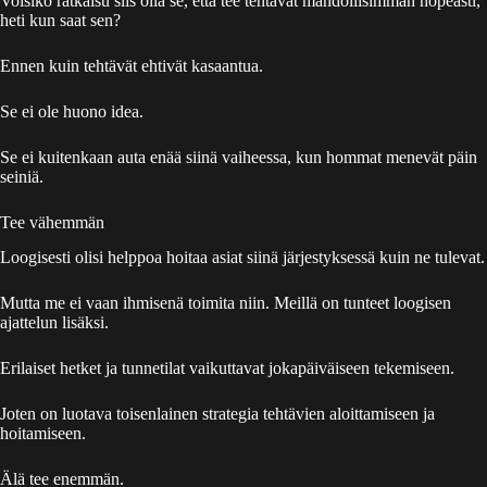
Voisiko ratkaisu siis olla se, että tee tehtävät mahdollisimman nopeasti,
heti kun saat sen?
Ennen kuin tehtävät ehtivät kasaantua.
Se ei ole huono idea.
Se ei kuitenkaan auta enää siinä vaiheessa, kun hommat menevät päin
seiniä.
Tee vähemmän
Loogisesti olisi helppoa hoitaa asiat siinä järjestyksessä kuin ne tulevat.
Mutta me ei vaan ihmisenä toimita niin. Meillä on tunteet loogisen
ajattelun lisäksi.
Erilaiset hetket ja tunnetilat vaikuttavat jokapäiväiseen tekemiseen.
Joten on luotava toisenlainen strategia tehtävien aloittamiseen ja
hoitamiseen.
Älä tee enemmän.