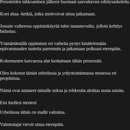
Perusteiden tahkoamisen jälkeen huomaat saavuttavasi edistysaskeleita.
Koet ahaa -hetkiä, jotka motivoivat sinua jatkamaan.
Jossain vaiheessa oppimiskäyrää tulee tasannevaihe, jolloin kehitys
hidastuu.
Ymmärtämällä oppimisen eri vaiheita pystyt käsittelemään
epävarmuuden tunteita paremmin ja jatkamaan polkuasi eteenpäin.
Kokemusten kasvaessa alat luottamaan tähän prosessiin.
Olen kokenut tämän urheilussa ja yritystoiminnassa monessa eri
projektissa.
Nämä ovat antaneet minulle uskoa ja rohkeutta aloittaa uusia asioita.
Etsi itsellesi mentori
Urheilussa tähän on mallit valmiina.
Valmentajat vievät sinua eteenpäin.