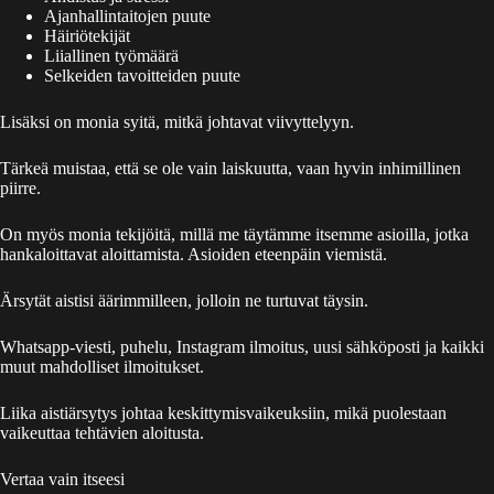
Ajanhallintaitojen puute
Häiriötekijät
Liiallinen työmäärä
Selkeiden tavoitteiden puute
Lisäksi on monia syitä, mitkä johtavat viivyttelyyn.
Tärkeä muistaa, että se ole vain laiskuutta, vaan hyvin inhimillinen
piirre.
On myös monia tekijöitä, millä me täytämme itsemme asioilla, jotka
hankaloittavat aloittamista. Asioiden eteenpäin viemistä.
Ärsytät aistisi äärimmilleen, jolloin ne turtuvat täysin.
Whatsapp-viesti, puhelu, Instagram ilmoitus, uusi sähköposti ja kaikki
muut mahdolliset ilmoitukset.
Liika aistiärsytys johtaa keskittymisvaikeuksiin, mikä puolestaan
vaikeuttaa tehtävien aloitusta.
Vertaa vain itseesi