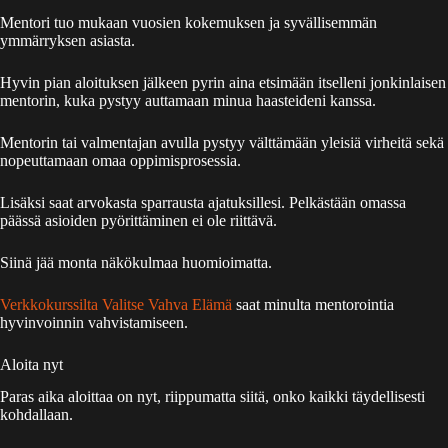
Mentori tuo mukaan vuosien kokemuksen ja syvällisemmän
ymmärryksen asiasta.
Hyvin pian aloituksen jälkeen pyrin aina etsimään itselleni jonkinlaisen
mentorin, kuka pystyy auttamaan minua haasteideni kanssa.
Mentorin tai valmentajan avulla pystyy välttämään yleisiä virheitä sekä
nopeuttamaan omaa oppimisprosessia.
Lisäksi saat arvokasta sparrausta ajatuksillesi. Pelkästään omassa
päässä asioiden pyörittäminen ei ole riittävä.
Siinä jää monta näkökulmaa huomioimatta.
Verkkokurssilta Valitse Vahva Elämä
saat minulta mentorointia
hyvinvoinnin vahvistamiseen.
Aloita nyt
Paras aika aloittaa on nyt, riippumatta siitä, onko kaikki täydellisesti
kohdallaan.