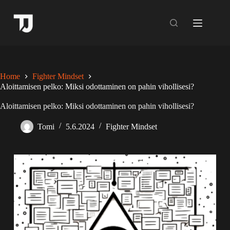
Skip
to
content
Home
Fighter Mindset
Aloittamisen pelko: Miksi odottaminen on pahin vihollisesi?
Aloittamisen pelko: Miksi odottaminen on pahin vihollisesi?
Tomi
5.6.2024
Fighter Mindset