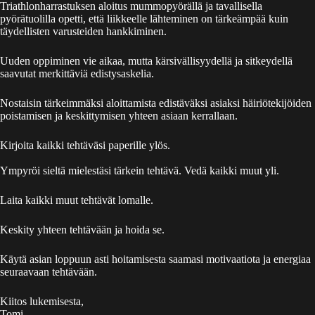
Triathlonharrastuksen aloitus mummopyörällä ja tavallisella
pyörätuolilla opetti, että liikkeelle lähteminen on tärkeämpää kuin
täydellisten varusteiden hankkiminen.
Uuden oppiminen vie aikaa, mutta kärsivällisyydellä ja sitkeydellä
saavutat merkittäviä edistysaskelia.
Nostaisin tärkeimmäksi aloittamista edistäväksi asiaksi häiriötekijöiden
poistamisen ja keskittymisen yhteen asiaan kerrallaan.
Kirjoita kaikki tehtäväsi paperille ylös.
Ympyröi sieltä mielestäsi tärkein tehtävä. Vedä kaikki muut yli.
Laita kaikki muut tehtävät lomalle.
Keskity yhteen tehtävään ja hoida se.
Käytä asian loppuun asti hoitamisesta saamasi motivaatiota ja energiaa
seuraavaan tehtävään.
Kiitos lukemisesta,
Tomi