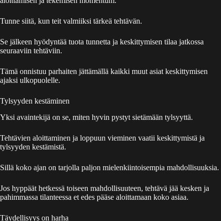
aloittamisen ja tekemisen momentum.
Tunne siitä, kun teit valmiiksi tärkeä tehtävän.
Se jälkeen hyödyntää tuota tunnetta ja keskittymisen tilaa jatkossa
seuraaviin tehtäviin.
Tämä onnistuu parhaiten jättämällä kaikki muut asiat keskittymisen
ajaksi ulkopuolelle.
Tylsyyden kestäminen
Yksi avaintekijä on se, miten hyvin pystyt sietämään tylsyyttä.
Tehtävien aloittaminen ja loppuun vieminen vaatii keskittymistä ja
tylsyyden kestämistä.
Sillä koko ajan on tarjolla paljon mielenkiintoisempia mahdollisuuksia.
Jos hyppäät hetkessä toiseen mahdollisuuteen, tehtävä jää kesken ja
pahimmassa tilanteessa et edes pääse aloittamaan koko asiaa.
Täydellisyys on harha