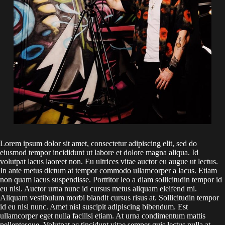
Lorem ipsum dolor sit amet, consectetur adipiscing elit, sed do
eiusmod tempor incididunt ut labore et dolore magna aliqua. Id
volutpat lacus laoreet non. Eu ultrices vitae auctor eu augue ut lectus.
In ante metus dictum at tempor commodo ullamcorper a lacus. Etiam
non quam lacus suspendisse. Porttitor leo a diam sollicitudin tempor id
eu nisl. Auctor urna nunc id cursus metus aliquam eleifend mi.
Aliquam vestibulum morbi blandit cursus risus at. Sollicitudin tempor
id eu nisl nunc. Amet nisl suscipit adipiscing bibendum. Est
ullamcorper eget nulla facilisi etiam. At urna condimentum mattis
pellentesque. Volutpat ac tincidunt vitae semper quis lectus nulla at.