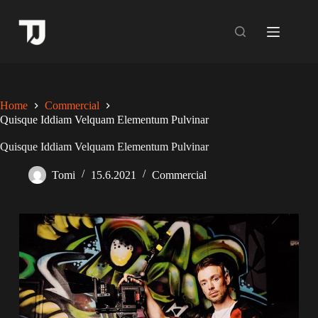
Skip
to
content
Home
Commercial
Quisque Iddiam Velquam Elementum Pulvinar
Quisque Iddiam Velquam Elementum Pulvinar
Tomi
15.6.2021
Commercial