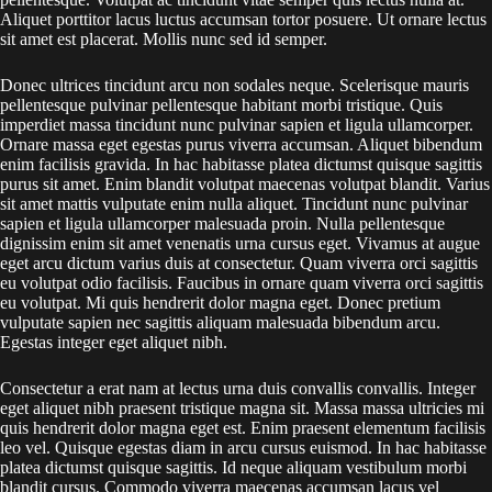
Aliquet porttitor lacus luctus accumsan tortor posuere. Ut ornare lectus
sit amet est placerat. Mollis nunc sed id semper.
Donec ultrices tincidunt arcu non sodales neque. Scelerisque mauris
pellentesque pulvinar pellentesque habitant morbi tristique. Quis
imperdiet massa tincidunt nunc pulvinar sapien et ligula ullamcorper.
Ornare massa eget egestas purus viverra accumsan. Aliquet bibendum
enim facilisis gravida. In hac habitasse platea dictumst quisque sagittis
purus sit amet. Enim blandit volutpat maecenas volutpat blandit. Varius
sit amet mattis vulputate enim nulla aliquet. Tincidunt nunc pulvinar
sapien et ligula ullamcorper malesuada proin. Nulla pellentesque
dignissim enim sit amet venenatis urna cursus eget. Vivamus at augue
eget arcu dictum varius duis at consectetur. Quam viverra orci sagittis
eu volutpat odio facilisis. Faucibus in ornare quam viverra orci sagittis
eu volutpat. Mi quis hendrerit dolor magna eget. Donec pretium
vulputate sapien nec sagittis aliquam malesuada bibendum arcu.
Egestas integer eget aliquet nibh.
Consectetur a erat nam at lectus urna duis convallis convallis. Integer
eget aliquet nibh praesent tristique magna sit. Massa massa ultricies mi
quis hendrerit dolor magna eget est. Enim praesent elementum facilisis
leo vel. Quisque egestas diam in arcu cursus euismod. In hac habitasse
platea dictumst quisque sagittis. Id neque aliquam vestibulum morbi
blandit cursus. Commodo viverra maecenas accumsan lacus vel