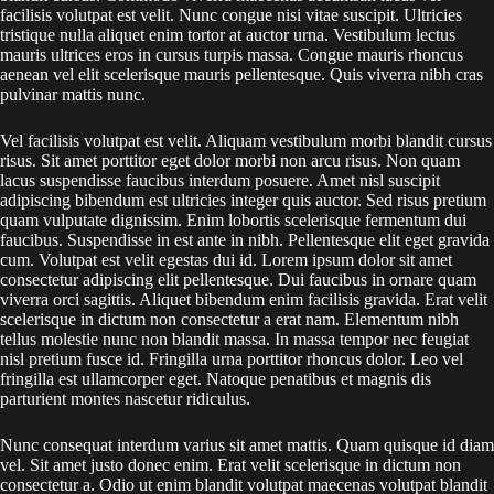
facilisis volutpat est velit. Nunc congue nisi vitae suscipit. Ultricies
tristique nulla aliquet enim tortor at auctor urna. Vestibulum lectus
mauris ultrices eros in cursus turpis massa. Congue mauris rhoncus
aenean vel elit scelerisque mauris pellentesque. Quis viverra nibh cras
pulvinar mattis nunc.
Vel facilisis volutpat est velit. Aliquam vestibulum morbi blandit cursus
risus. Sit amet porttitor eget dolor morbi non arcu risus. Non quam
lacus suspendisse faucibus interdum posuere. Amet nisl suscipit
adipiscing bibendum est ultricies integer quis auctor. Sed risus pretium
quam vulputate dignissim. Enim lobortis scelerisque fermentum dui
faucibus. Suspendisse in est ante in nibh. Pellentesque elit eget gravida
cum. Volutpat est velit egestas dui id. Lorem ipsum dolor sit amet
consectetur adipiscing elit pellentesque. Dui faucibus in ornare quam
viverra orci sagittis. Aliquet bibendum enim facilisis gravida. Erat velit
scelerisque in dictum non consectetur a erat nam. Elementum nibh
tellus molestie nunc non blandit massa. In massa tempor nec feugiat
nisl pretium fusce id. Fringilla urna porttitor rhoncus dolor. Leo vel
fringilla est ullamcorper eget. Natoque penatibus et magnis dis
parturient montes nascetur ridiculus.
Nunc consequat interdum varius sit amet mattis. Quam quisque id diam
vel. Sit amet justo donec enim. Erat velit scelerisque in dictum non
consectetur a. Odio ut enim blandit volutpat maecenas volutpat blandit